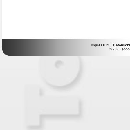
Impressum
|
Datensch
© 2026 Toooor