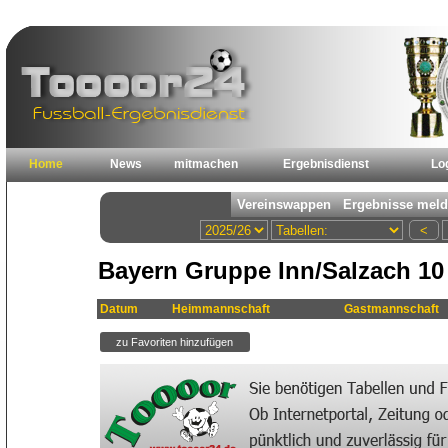
Home
News
mitmachen
Ergebnisdienst
Lo
Bayern Gruppe Inn/Salzach 10 
Datum
Heimmannschaft
Gastmannschaft