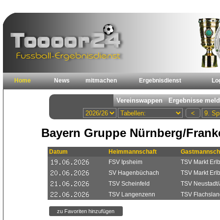
Home
News
mitmachen
Ergebnisdienst
Lo
Bayern Gruppe Nürnberg/Frank
Datum
Heimmannschaft
Gastmannsch
FSV Ipsheim
TSV Markt Erlb
SV Hagenbüchach
TSV Markt Erlb
TSV Scheinfeld
TSV Neustadt/
TSV Langenzenn
TSV Flachsla