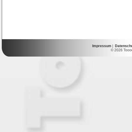
Impressum
|
Datensch
© 2026 Toooor