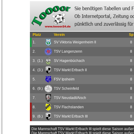
Platz
Verein
Sp
1.
SV Viktoria Weigenheim II
8
2.
TSV Langenzenn
8
3.
(1.)
SV Hagenbüchach
8
4.
(3.)
TSV Markt Erlbach II
8
5.
FSV Ipsheim
8
6.
(9.)
TSV Scheinfeld
8
7.
TSV Neustadt/Aisch
8
8.
TSV Flachslanden
8
9.
(6.)
TSV Markt Erlbach III
8
Die Mannschaft TSV Markt Erlbach III spielt diese Saison auße
Die Mannschaft TSV Markt Erlbach III spielt diese Saison auße