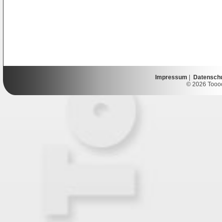
Impressum
|
Datensch
© 2026 Toooor