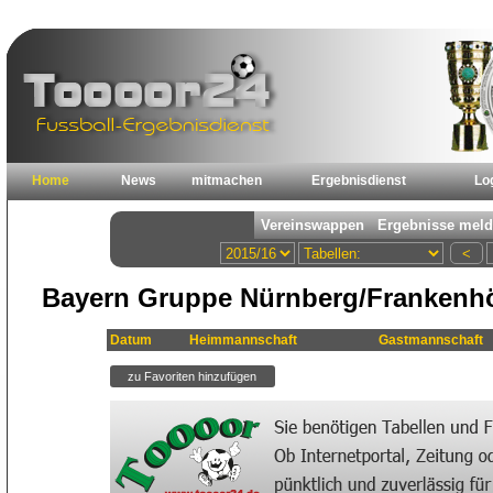
Home
News
mitmachen
Ergebnisdienst
Lo
Bayern Gruppe Nürnberg/Frankenhö
Datum
Heimmannschaft
Gastmannschaft