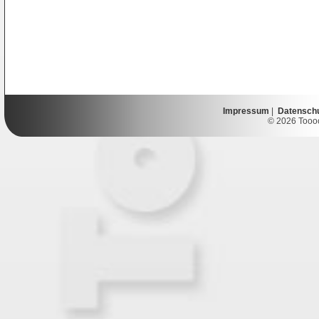
Impressum
|
Datensch
© 2026 Toooor