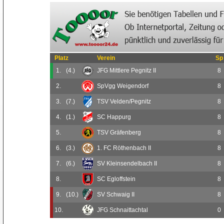
Platz
Verein
Sp
1.
(4.)
JFG Mittlere Pegnitz II
8
2.
SpVgg Weigendorf
8
3.
(7.)
TSV Velden/Pegnitz
8
4.
(1.)
SC Happurg
8
5.
TSV Gräfenberg
8
6.
(3.)
1. FC Röthenbach II
8
7.
(6.)
SV Kleinsendelbach II
8
8.
SC Egloffstein
8
9.
(10.)
SV Schwaig II
8
10.
JFG Schnaittachtal
0