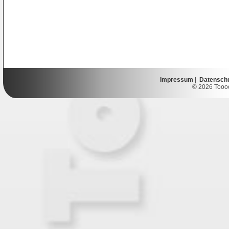
Impressum
|
Datensch
© 2026 Toooor