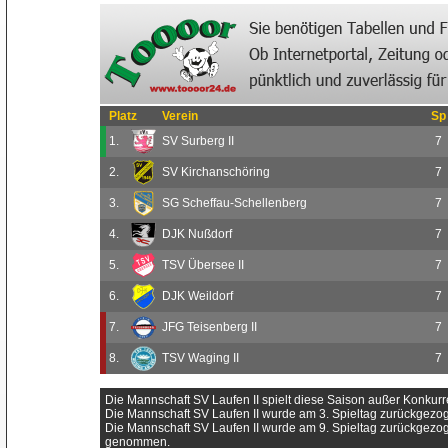
Platz
Verein
Sp
1.
SV Surberg II
7
2.
SV Kirchanschöring
7
3.
SG Scheffau-Schellenberg
7
4.
DJK Nußdorf
7
5.
TSV Übersee II
7
6.
DJK Weildorf
7
7.
JFG Teisenberg II
7
8.
TSV Waging II
7
Die Mannschaft SV Laufen II spielt diese Saison außer Konkurr
Die Mannschaft SV Laufen II wurde am 3. Spieltag zurückgezo
Die Mannschaft SV Laufen II wurde am 9. Spieltag zurückgezo
genommen.