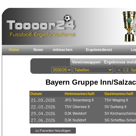
Home
News
mitmachen
Ergebnisdienst
Lo
Bayern Gruppe Inn/Salzac
Datum
Heimmannschaft
Gastmannschaft
JFG Teisenberg II
TSV Waging II
TSV Übersee II
SV Surberg II
DJK Weildorf
SV Kirchanschörin
DJK Nußdorf
SG Scheffau-Schel