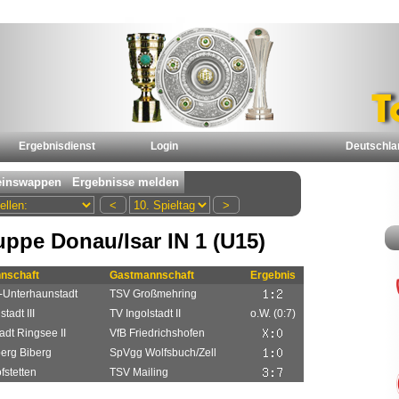
Ergebnisdienst
Login
Deutschla
ppe Donau/Isar IN 1 (U15)
nschaft
Gastmannschaft
Ergebnis
-Unterhaunstadt
TSV Großmehring
tadt III
TV Ingolstadt II
o.W. (0:7)
adt Ringsee II
VfB Friedrichshofen
erg Biberg
SpVgg Wolfsbuch/Zell
stetten
TSV Mailing