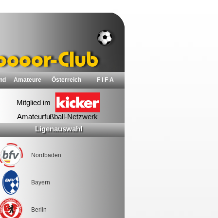
nd
Amateure
Österreich
F I F A
Ligenauswahl
Nordbaden
Bayern
Berlin