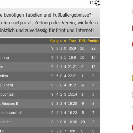
14
Sp
g
u
v
Tore
Diff.
Punkte
9
8
1
0
35:9
26
22
hring
9
7
1
1
19:9
10
16
en
9
4
1
4
21:21
0
13
etten
9
5
0
4
22:21
1
9
g Biberg
9
5
0
4
8:12
-4
9
buch/Zell
9
4
2
3
15:14
1
8
t Ringsee II
9
3
2
4
19:28
-9
8
terhaunstadt
9
4
1
4
18:23
-5
7
hshofen
8
2
0
6
10:30
-20
3
 II
9
2
0
7
0:0
0
0