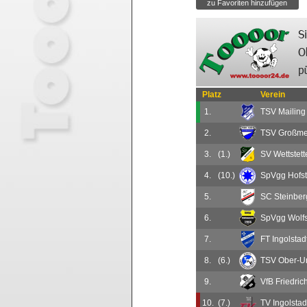
Platz
Verein
1.
TSV Mailing
2.
TSV Großme
3.
(1.)
SV Wettstett
4.
(10.)
SpVgg Hofst
5.
SC Steinber
6.
SpVgg Wolfs
7.
FT Ingolstad
8.
(6.)
TSV Ober-Un
9.
VfB Friedric
10.
(7.)
TV Ingolstadt