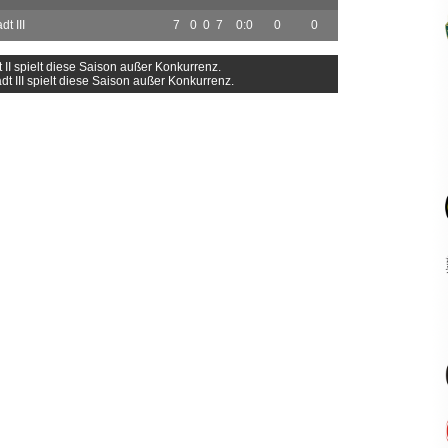
t III
7
0
0
7
0:0
0
0
 II spielt diese Saison außer Konkurrenz.
t III spielt diese Saison außer Konkurrenz.