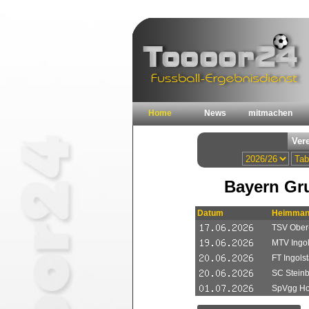
Home
News
mitmachen
Bayern Gru
Datum
Heimman
TSV Ober
MTV Ingols
FT Ingolst
SC Steinb
SpVgg Hof