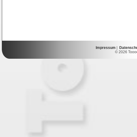
Impressum
|
Datensch
© 2026 Toooor