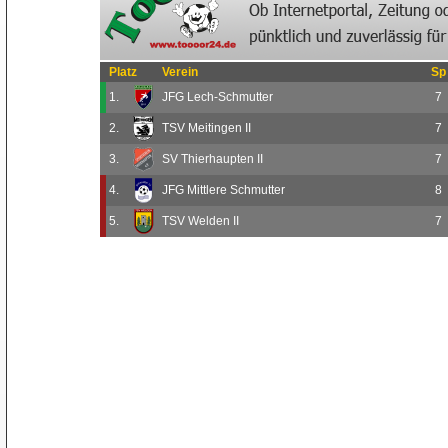
Platz
Verein
Sp
1.
JFG Lech-Schmutter
7
2.
TSV Meitingen II
7
3.
SV Thierhaupten II
7
4.
JFG Mittlere Schmutter
8
5.
TSV Welden II
7