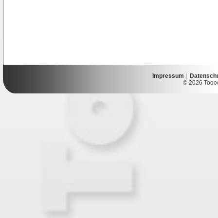
Impressum
|
Datensch
© 2026 Toooor