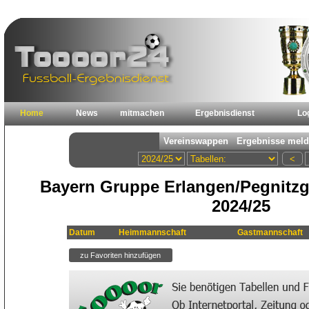
Home
News
mitmachen
Ergebnisdienst
Lo
Bayern Gruppe Erlangen/Pegnitzg
2024/25
Datum
Heimmannschaft
Gastmannschaft