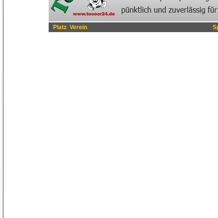
Platz
Verein
S