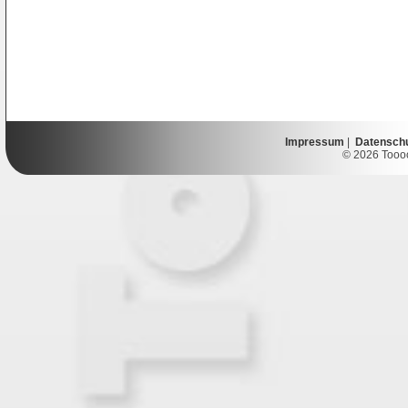
Impressum
|
Datensch
© 2026 Toooor