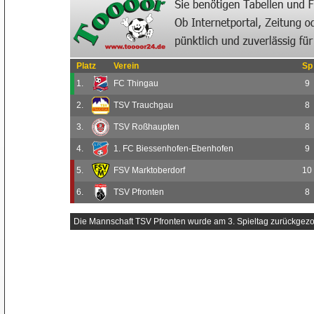
Platz
Verein
Sp
1.
FC Thingau
9
2.
TSV Trauchgau
8
3.
TSV Roßhaupten
8
4.
1. FC Biessenhofen-Ebenhofen
9
5.
FSV Marktoberdorf
10
6.
TSV Pfronten
8
Die Mannschaft TSV Pfronten wurde am 3. Spieltag zurückgez