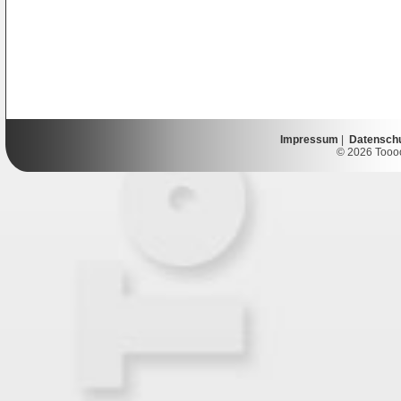
Impressum
|
Datensch
© 2026 Toooor