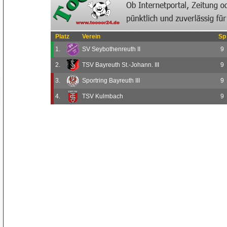
Platz
Verein
Sp
1.
SV Seybothenreuth II
9
2.
TSV Bayreuth St.-Johann. III
9
3.
Sportring Bayreuth III
9
4.
TSV Kulmbach
9