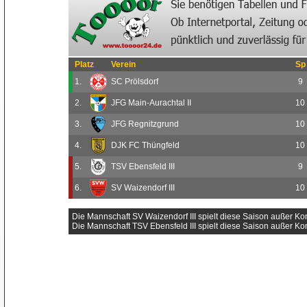
Platz
Verein
Sp
1.
SC Prölsdorf
9
2.
JFG Main-Aurachtal II
10
3.
JFG Regnitzgrund
10
4.
DJK FC Thüngfeld
10
5.
TSV Ebensfeld III
9
6.
SV Waizendorf III
10
Die Mannschaft SV Waizendorf III spielt diese Saison außer Ko
Die Mannschaft TSV Ebensfeld III spielt diese Saison außer Ko