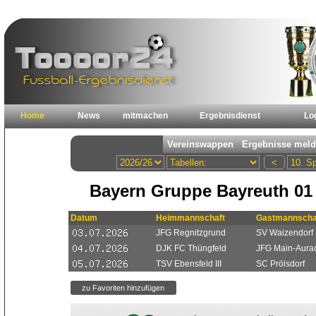
Home
News
mitmachen
Ergebnisdienst
Lo
Bayern Gruppe Bayreuth 01
Datum
Heimmannschaft
Gastmannscha
JFG Regnitzgrund
SV Waizendorf I
DJK FC Thüngfeld
JFG Main-Aurach
TSV Ebensfeld III
SC Prölsdorf