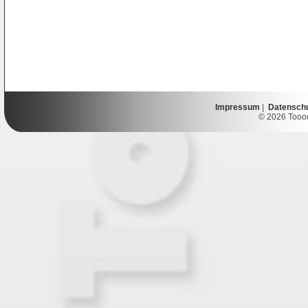
Impressum
|
Datensch
© 2026 Toooor