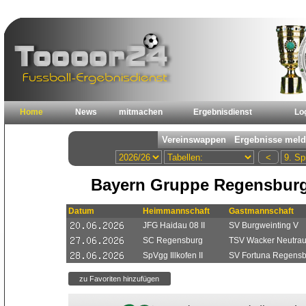
Home
News
mitmachen
Ergebnisdienst
Lo
Bayern Gruppe Regensburg
Datum
Heimmannschaft
Gastmannschaft
JFG Haidau 08 II
SV Burgweinting V
SC Regensburg
TSV Wacker Neutraubl
SpVgg Illkofen II
SV Fortuna Regensb