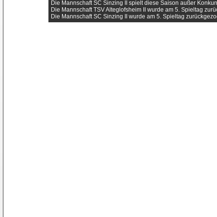
Die Mannschaft SC Sinzing II spielt diese Saison außer Konkur
Die Mannschaft TSV Alteglofsheim II wurde am 5. Spieltag zur
Die Mannschaft SC Sinzing II wurde am 5. Spieltag zurückgezo