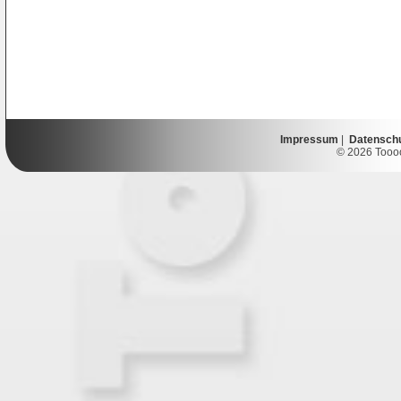
Impressum
|
Datensch
© 2026 Toooor