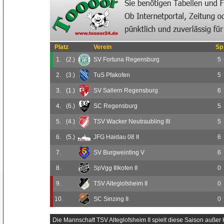
Platz
Verein
Sp
1.
(2.)
SV Fortuna Regensburg
5
2.
(3.)
TuS Pfakofen
5
3.
(1.)
SV Sallern Regensburg
6
4.
(6.)
SC Regensburg
5
5.
(4.)
TSV Wacker Neutraubling III
5
6.
(5.)
JFG Haidau 08 II
6
7.
SV Burgweinting V
6
8.
SpVgg Illkofen II
0
9.
TSV Alteglofsheim II
0
10.
SC Sinzing II
0
Die Mannschaft TSV Alteglofsheim II spielt diese Saison außer