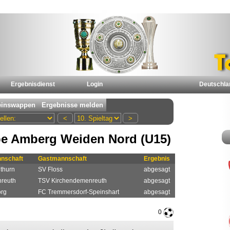
Ergebnisdienst
Login
Deutschla
e Amberg Weiden Nord (U15)
nschaft
Gastmannschaft
Ergebnis
thurn
SV Floss
abgesagt
reuth
TSV Kirchendemenreuth
abgesagt
rg
FC Tremmersdorf-Speinshart
abgesagt
0