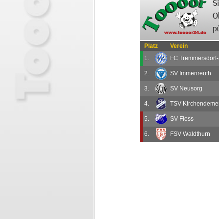
Platz
Verein
1.
FC Tremmersdorf-
2.
SV Immenreuth
3.
SV Neusorg
4.
TSV Kirchendeme
5.
SV Floss
6.
FSV Waldthurn