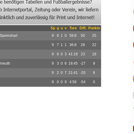
Sp
g
u
v
Tore
Diff.
Punkte
Speinshart
9
8
1
0
58:8
50
25
9
7
1
1
36:8
28
22
9
6
0
3
41:18
23
18
nreuth
9
3
0
6
18:45
-27
9
9
2
0
7
21:41
-20
6
9
0
0
9
4:58
-54
0