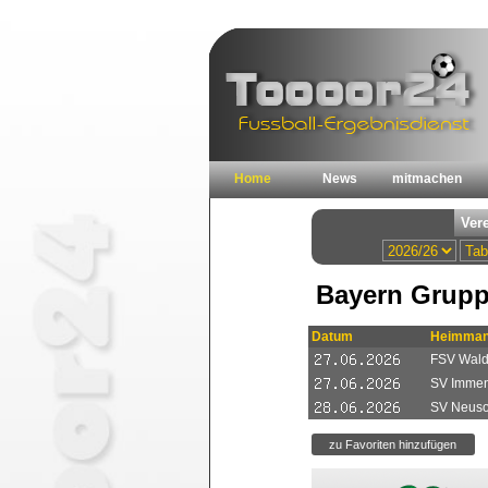
Home
News
mitmachen
Bayern Grupp
Datum
Heimman
FSV Wald
SV Immen
SV Neuso