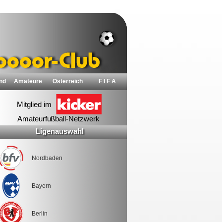
nd
Amateure
Österreich
F I F A
Ligenauswahl
Nordbaden
Bayern
Berlin