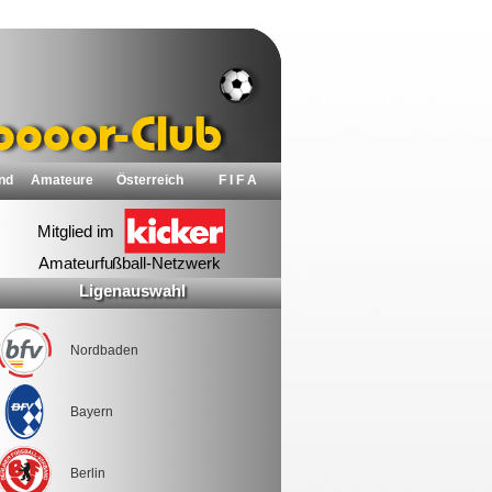
nd
Amateure
Österreich
F I F A
Ligenauswahl
Nordbaden
Bayern
Berlin