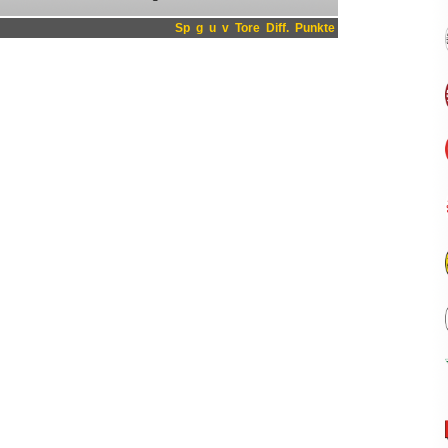
Sp
g
u
v
Tore
Diff.
Punkte