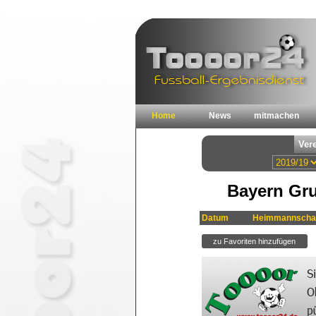
Home
News
mitmachen
Bayern Gr
Datum
Heimmannscha