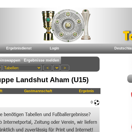
Ergebnisdienst
Login
Deutschla
uppe Landshut Aham (U15)
ft
Gastmannschaft
Ergebnis
0