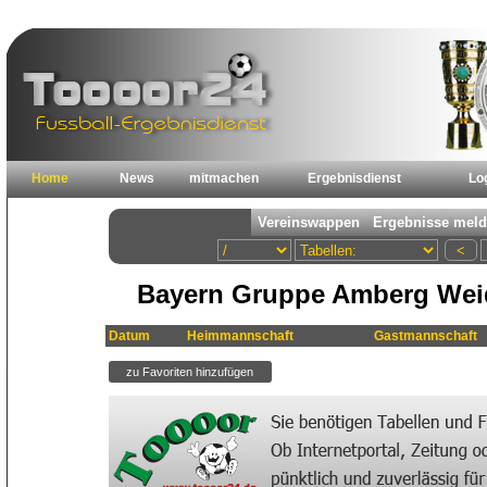
Home
News
mitmachen
Ergebnisdienst
Lo
Bayern Gruppe Amberg Weid
Datum
Heimmannschaft
Gastmannschaft