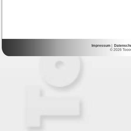
Impressum
|
Datensch
© 2026 Toooor