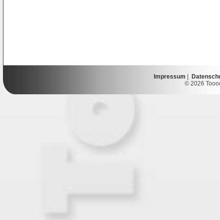
Impressum
|
Datensch
© 2026 Toooor