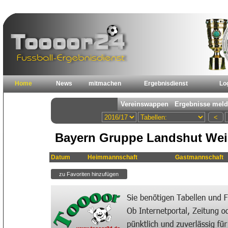
Home
News
mitmachen
Ergebnisdienst
Lo
Bayern Gruppe Landshut Wei
Datum
Heimmannschaft
Gastmannschaft