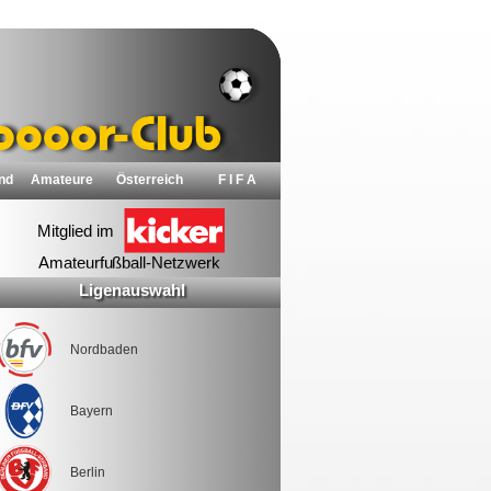
nd
Amateure
Österreich
F I F A
Ligenauswahl
Nordbaden
Bayern
Berlin