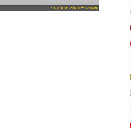
Sp
g
u
v
Tore
Diff.
Punkte