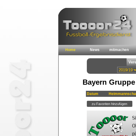
Home
News
mitmachen
Bayern Gruppe 
Datum
Heimmannscha