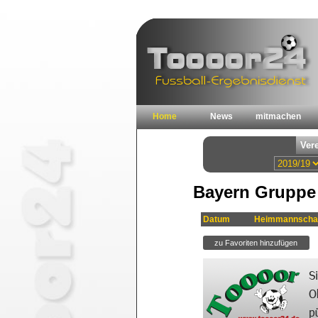
Home
News
mitmachen
Bayern Gruppe 
Datum
Heimmannscha