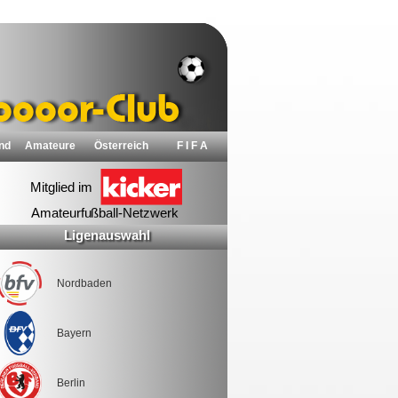
nd
Amateure
Österreich
F I F A
Ligenauswahl
Nordbaden
Bayern
Berlin