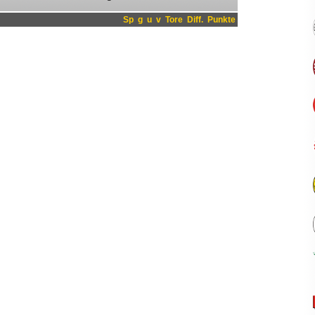
Sp
g
u
v
Tore
Diff.
Punkte