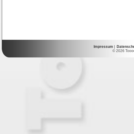
Impressum
|
Datensch
© 2026 Toooor