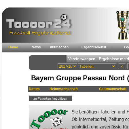
Home
News
mitmachen
Ergebnisdienst
Lo
Bayern Gruppe Passau Nord (
Datum
Heimmannschaft
Gastmannschaft