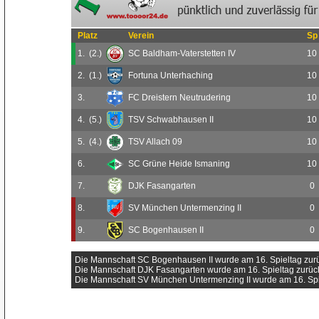
Platz
Verein
Sp
1.
(2.)
SC Baldham-Vaterstetten IV
10
2.
(1.)
Fortuna Unterhaching
10
3.
FC Dreistern Neutrudering
10
4.
(5.)
TSV Schwabhausen II
10
5.
(4.)
TSV Allach 09
10
6.
SC Grüne Heide Ismaning
10
7.
DJK Fasangarten
0
8.
SV München Untermenzing II
0
9.
SC Bogenhausen II
0
Die Mannschaft SC Bogenhausen II wurde am 16. Spieltag zu
Die Mannschaft DJK Fasangarten wurde am 16. Spieltag zurü
Die Mannschaft SV München Untermenzing II wurde am 16. Sp