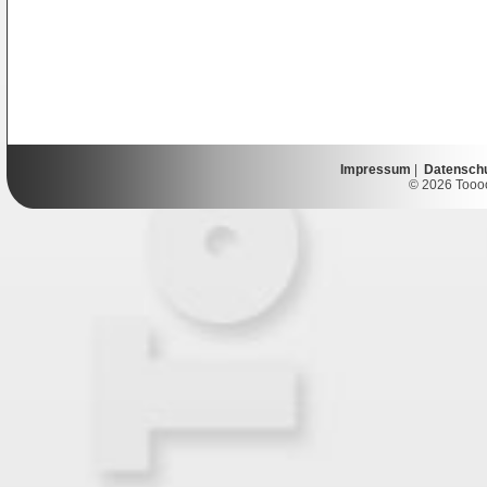
Impressum
|
Datensch
© 2026 Toooor