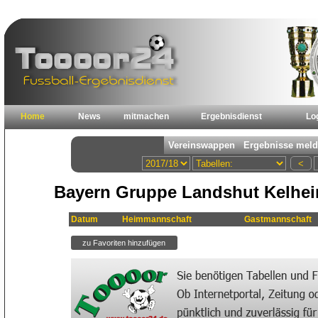
Home
News
mitmachen
Ergebnisdienst
Lo
Bayern Gruppe Landshut Kelhei
Datum
Heimmannschaft
Gastmannschaft