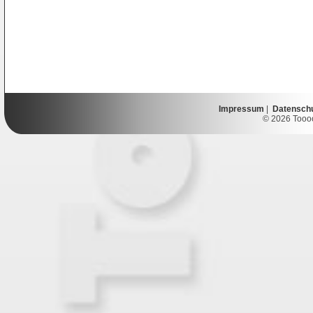
Impressum
|
Datensch
© 2026 Toooor