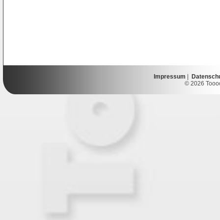
Impressum
|
Datensch
© 2026 Toooor