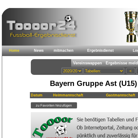
Home
News
mitmachen
Ergebnisdienst
Lo
Bayern Gruppe Ast (U15)
Datum
Heimmannschaft
Gastmannschaft