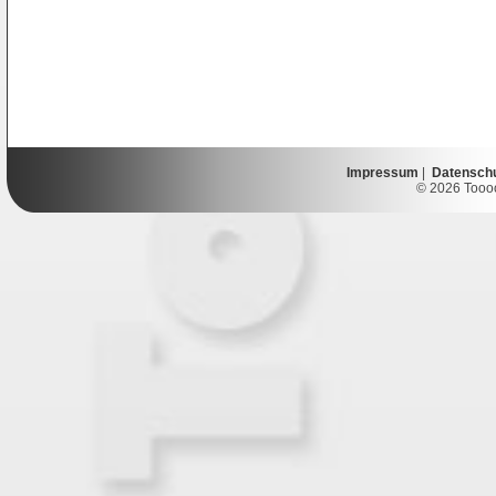
Impressum
|
Datensch
© 2026 Toooor