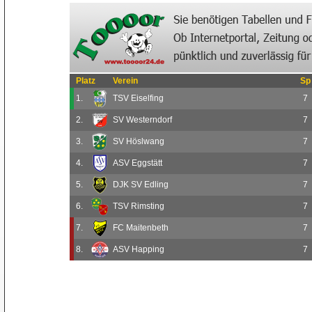
Platz
Verein
Sp
1.
TSV Eiselfing
7
2.
SV Westerndorf
7
3.
SV Höslwang
7
4.
ASV Eggstätt
7
5.
DJK SV Edling
7
6.
TSV Rimsting
7
7.
FC Maitenbeth
7
8.
ASV Happing
7