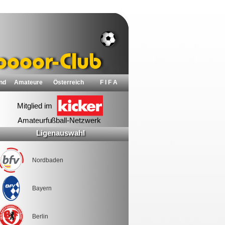
nd
Amateure
Österreich
F I F A
Ligenauswahl
Nordbaden
Bayern
Berlin