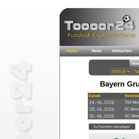
Home
News
mitmachen
Bayern Gru
Datum
Heimma
TSV Moo
FC Moos
SC Obe