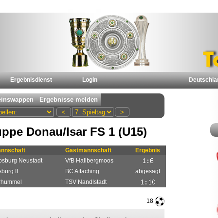
Ergebnisdienst
Login
Deutschla
ppe Donau/Isar FS 1 (U15)
nnschaft
Gastmannschaft
Ergebnis
sburg Neustadt
VfB Hallbergmoos
burg II
BC Attaching
abgesagt
rhummel
TSV Nandlstadt
18