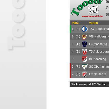
Platz
Verein
1.
(3.)
TSV Nandlstad
2.
(4.)
VfB Hallbergm
3.
(1.)
FC Moosburg I
4.
(2.)
TSV Moosburg 
5.
BC Attaching
6.
(7.)
SC Oberhumm
7.
(6.)
FC Neufahrn
Die Mannschaft FC Neufahrn