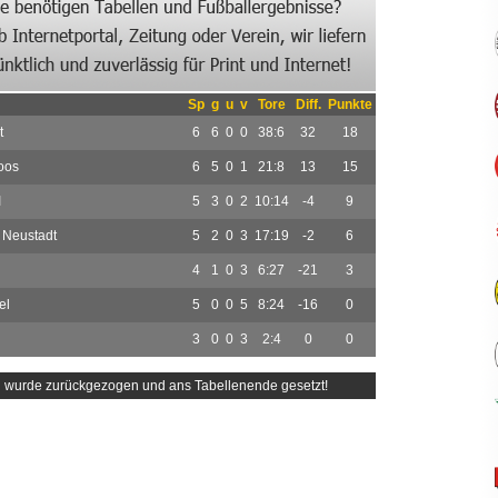
Sp
g
u
v
Tore
Diff.
Punkte
t
6
6
0
0
38:6
32
18
oos
6
5
0
1
21:8
13
15
I
5
3
0
2
10:14
-4
9
Neustadt
5
2
0
3
17:19
-2
6
4
1
0
3
6:27
-21
3
el
5
0
0
5
8:24
-16
0
3
0
0
3
2:4
0
0
 wurde zurückgezogen und ans Tabellenende gesetzt!