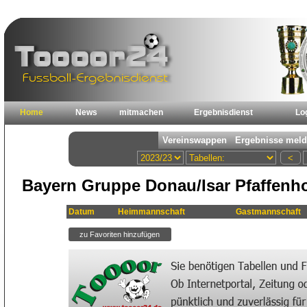
Home
News
mitmachen
Ergebnisdienst
Lo
Bayern Gruppe Donau/Isar Pfaffenho
Datum
Heimmannschaft
Gastmannschaft