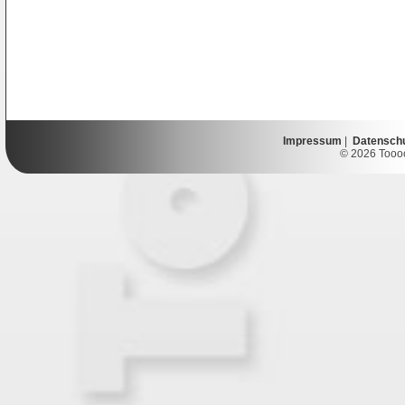
Impressum
|
Datensch
© 2026 Toooor