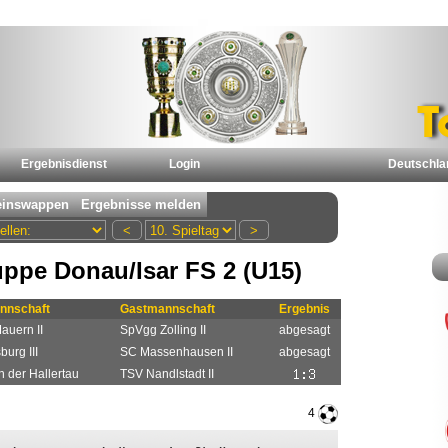
Ergebnisdienst
Login
Deutschla
ppe Donau/Isar FS 2 (U15)
nnschaft
Gastmannschaft
Ergebnis
auern II
SpVgg Zolling II
abgesagt
urg III
SC Massenhausen II
abgesagt
n der Hallertau
TSV Nandlstadt II
4