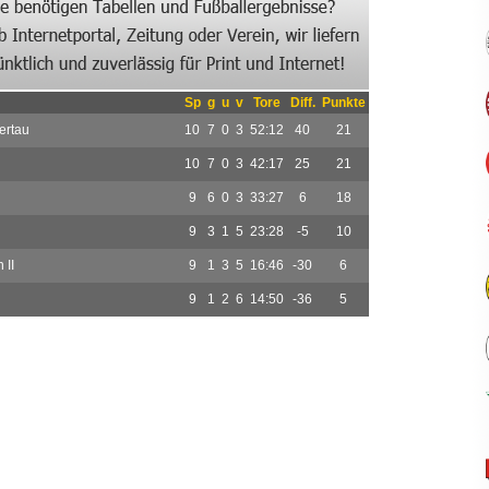
Sp
g
u
v
Tore
Diff.
Punkte
ertau
10
7
0
3
52:12
40
21
10
7
0
3
42:17
25
21
9
6
0
3
33:27
6
18
9
3
1
5
23:28
-5
10
II
9
1
3
5
16:46
-30
6
9
1
2
6
14:50
-36
5