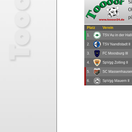
Platz
Verein
1.
TSV Au in der Hall
2.
TSV Nandlstadt II
3.
FC Moosburg III
4.
SpVgg Zolling II
5.
SC Massenhausen 
6.
SpVgg Mauern II