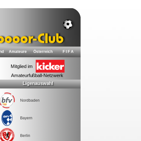
nd
Amateure
Österreich
F I F A
Ligenauswahl
Nordbaden
Bayern
Berlin