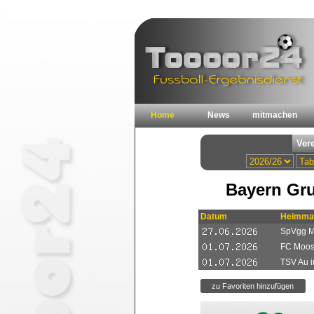
Home
News
mitmachen
Bayern Gru
Datum
Heimma
SpVgg M
FC Moosb
TSV Au i