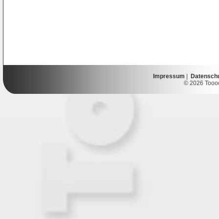
Impressum
|
Datensch
© 2026 Toooor