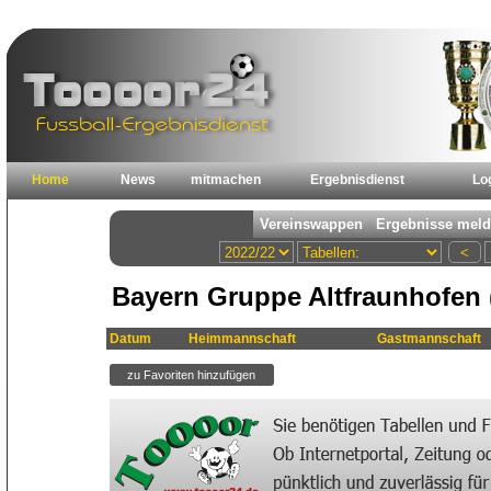
Home
News
mitmachen
Ergebnisdienst
Lo
Bayern Gruppe Altfraunhofen 
Datum
Heimmannschaft
Gastmannschaft