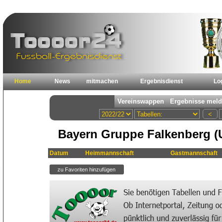
Home
News
mitmachen
Ergebnisdienst
Lo
Bayern Gruppe Falkenberg (U
Datum
Heimmannschaft
Gastmannschaft