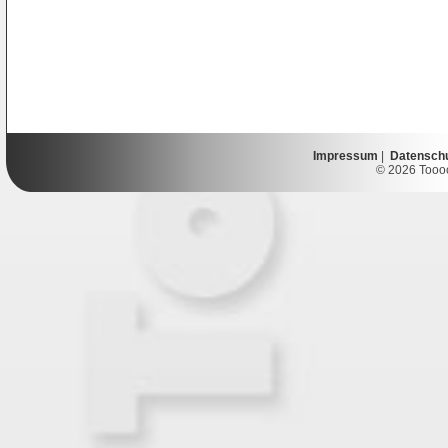
Impressum
|
Datensch
© 2026 Toooor