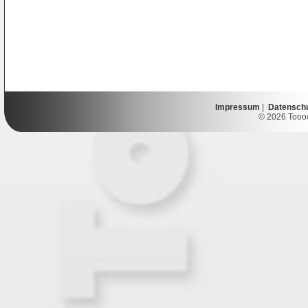
Impressum
|
Datensch
© 2026 Toooor