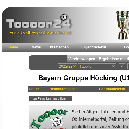
Home
News
mitmachen
Ergebnisdienst
Lo
Bayern Gruppe Höcking (U1
Datum
Heimmannschaft
Gastmannschaft