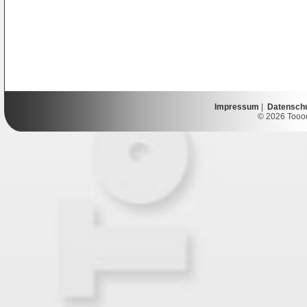
Impressum
|
Datensch
© 2026 Toooor