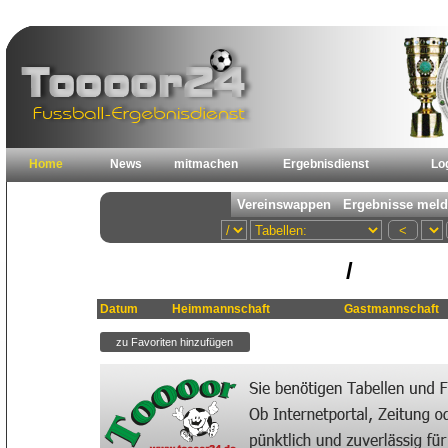
Home
News
mitmachen
Ergebnisdienst
Lo
/
Datum
Heimmannschaft
Gastmannschaft