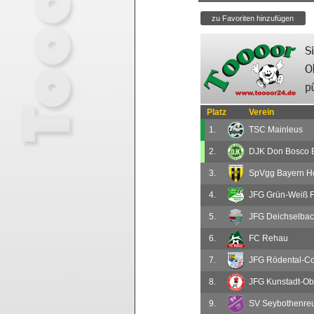
Platz
Verein
1.
TSC Mainleus
2.
DJK Don Bosco B
3.
SpVgg Bayern Hof
4.
JFG Grün-Weiß 
5.
JFG Deichselba
6.
FC Rehau
7.
JFG Rödental-Co
8.
JFG Kunstadt-O
9.
SV Seybothenre