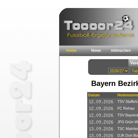
Home
News
mitmachen
Bayern Bezir
Datum
Heimmanns
TSV Staffels
FC Rehau
TSV Bayreut
JFG Grün-W
TSC Mainle
DJK Don Bos