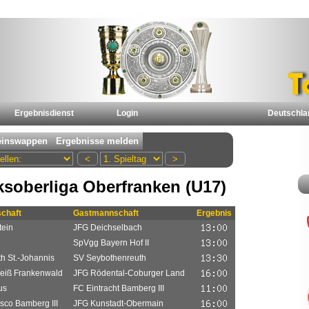
Ergebnisdienst
Login
Deutschla
ksoberliga Oberfranken (U17)
chaft
Gastmannschaft
Ergebnis
tein
JFG Deichselbach
SpVgg Bayern Hof II
h St.-Johannis
SV Seybothenreuth
eiß Frankenwald
JFG Rödental-Coburger Land
us
FC Eintracht Bamberg III
co Bamberg III
JFG Kunstadt-Obermain