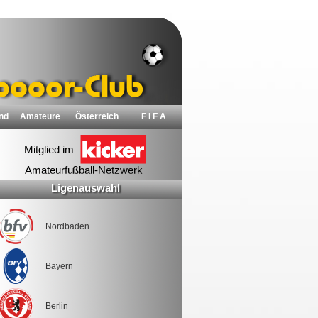
nd
Amateure
Österreich
F I F A
Ligenauswahl
Nordbaden
Bayern
Berlin