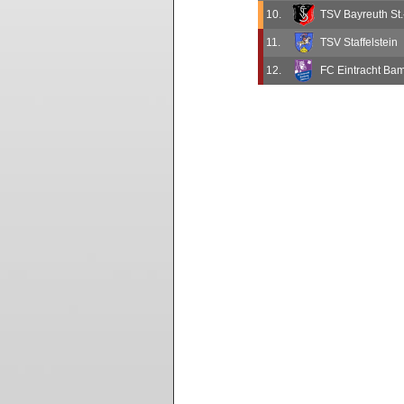
10.
TSV Bayreuth St.
11.
TSV Staffelstein
12.
FC Eintracht Bamb