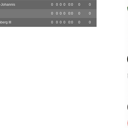
-Johannis
0
0
0
0
0:0
0
0
0
0
0
0
0:0
0
0
erg III
0
0
0
0
0:0
0
0