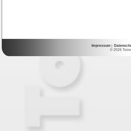
Impressum
|
Datensch
© 2026 Toooor