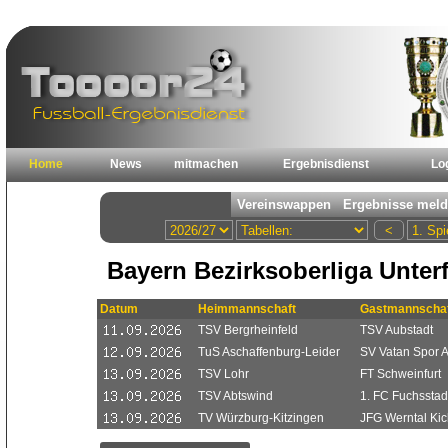
Home
News
mitmachen
Ergebnisdienst
Lo
Bayern Bezirksoberliga Unter
Datum
Heimmannschaft
Gastmannschaf
TSV Bergrheinfeld
TSV Aubstadt
TuS Aschaffenburg-Leider
SV Vatan Spor 
TSV Lohr
FT Schweinfurt
TSV Abtswind
1. FC Fuchsstad
TV Würzburg-Kitzingen
JFG Werntal Kic