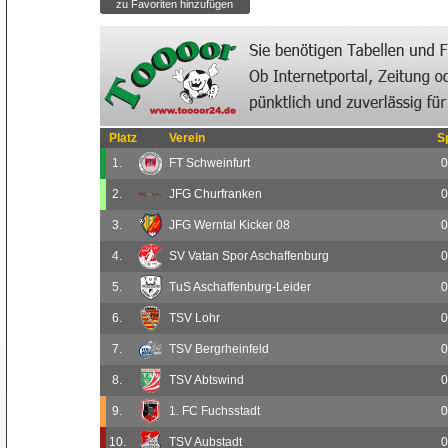
Platz
Verein
S
1.
FT Schweinfurt
0
2.
JFG Churfranken
0
3.
JFG Werntal Kicker 08
0
4.
SV Vatan Spor Aschaffenburg
0
5.
TuS Aschaffenburg-Leider
0
6.
TSV Lohr
0
7.
TSV Bergrheinfeld
0
8.
TSV Abtswind
0
9.
1. FC Fuchsstadt
0
10.
TSV Aubstadt
0