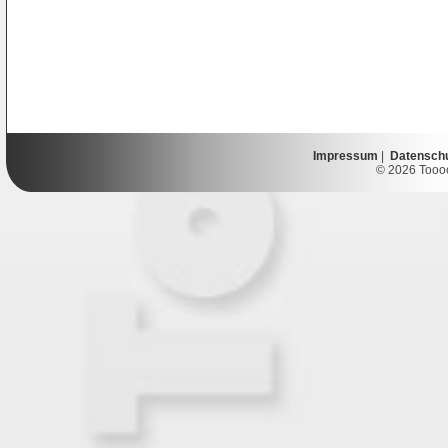
Impressum
|
Datensch
© 2026 Toooor