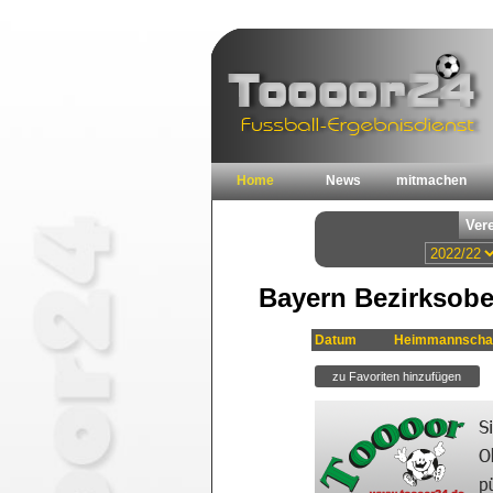
Home
News
mitmachen
Bayern Bezirksobe
Datum
Heimmannscha