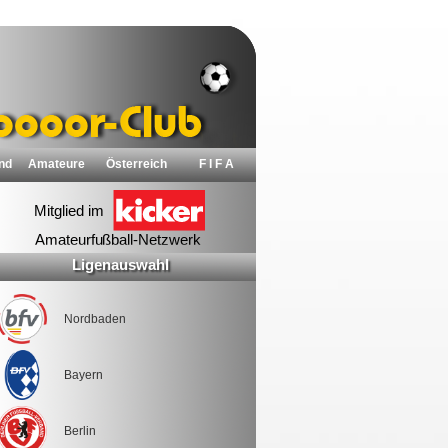
nd
Amateure
Österreich
F I F A
Ligenauswahl
Nordbaden
Bayern
Berlin