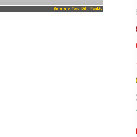
Sp
g
u
v
Tore
Diff.
Punkte