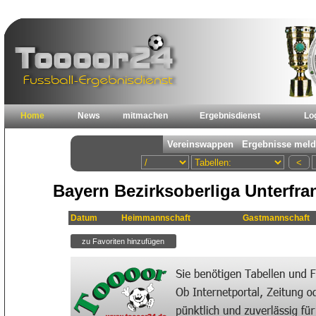
Home
News
mitmachen
Ergebnisdienst
Lo
Bayern Bezirksoberliga Unterfra
Datum
Heimmannschaft
Gastmannschaft