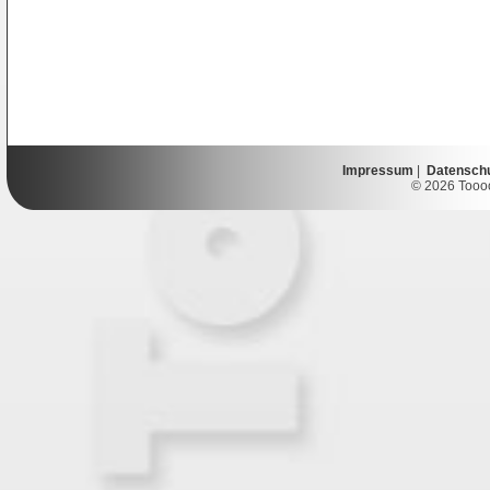
Impressum
|
Datensch
© 2026 Toooor