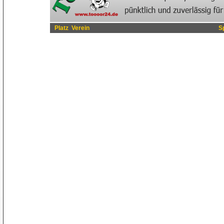
Platz
Verein
S