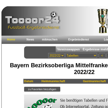
Home
News
mitmachen
Ergebnisdienst
Lo
Bayern Bezirksoberliga Mittelfrank
2022/22
Datum
Heimmannschaft
Gastmannschaft