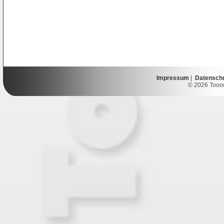
Impressum
|
Datensch
© 2026 Toooor