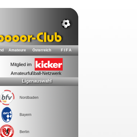
nd
Amateure
Österreich
F I F A
Ligenauswahl
Nordbaden
Bayern
Berlin