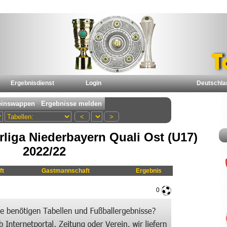
Ergebnisdienst
Login
Deutschla
liga Niederbayern Quali Ost (U17)
2022/22
ft
Gastmannschaft
Ergebnis
0