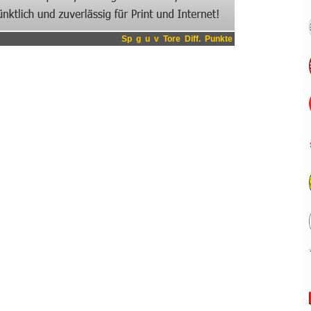
Sp
g
u
v
Tore
Diff.
Punkte