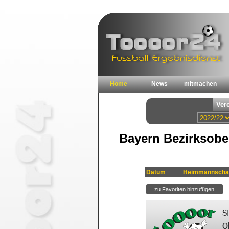
Home
News
mitmachen
Bayern Bezirksober
Datum
Heimmannscha