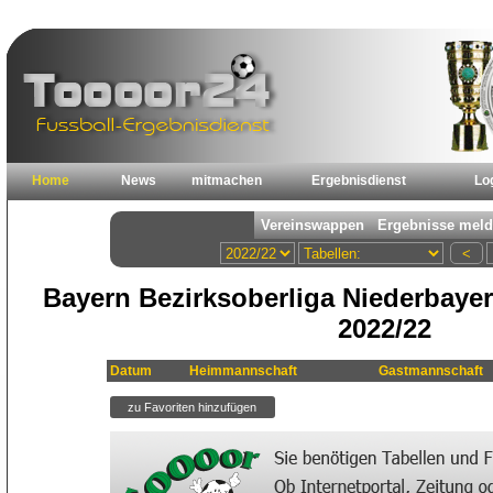
Home
News
mitmachen
Ergebnisdienst
Lo
Bayern Bezirksoberliga Niederbayer
2022/22
Datum
Heimmannschaft
Gastmannschaft