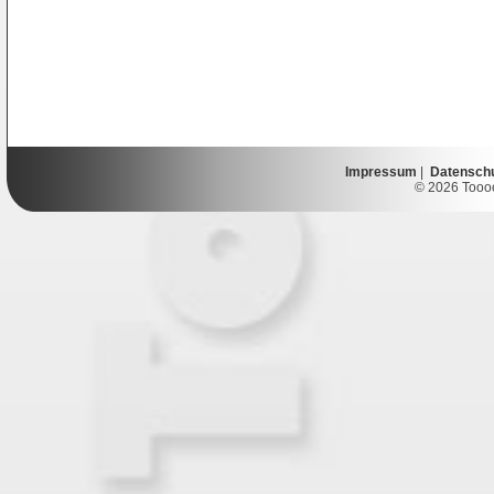
Impressum
|
Datensch
© 2026 Toooor