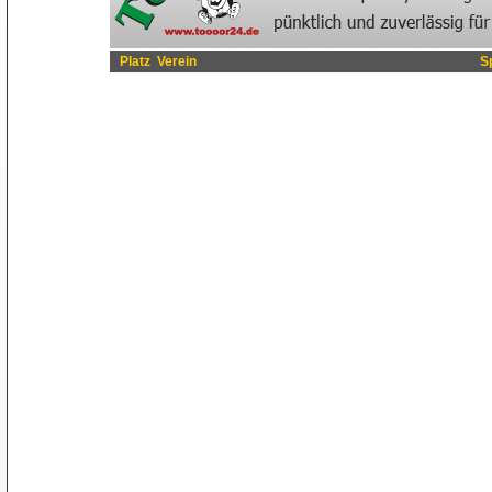
Platz
Verein
S