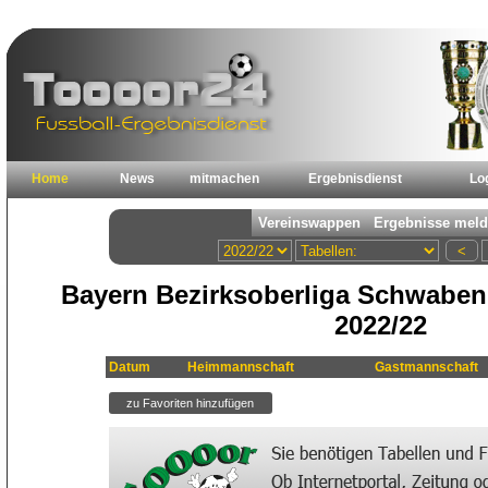
Home
News
mitmachen
Ergebnisdienst
Lo
Bayern Bezirksoberliga Schwaben 
2022/22
Datum
Heimmannschaft
Gastmannschaft