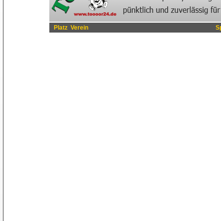
Platz
Verein
S