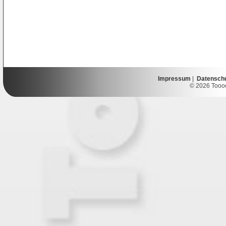
Impressum
|
Datensch
© 2026 Toooor