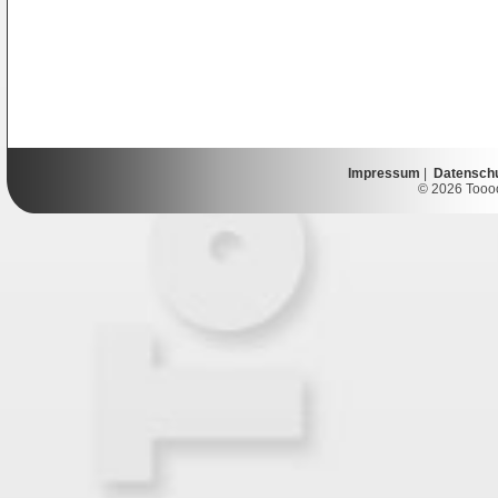
Impressum
|
Datensch
© 2026 Toooor