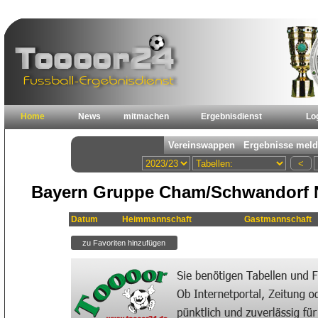
Home
News
mitmachen
Ergebnisdienst
Lo
Bayern Gruppe Cham/Schwandorf N
Datum
Heimmannschaft
Gastmannschaft