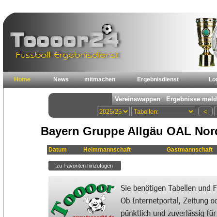
Home
News
mitmachen
Ergebnisdienst
Lo
Bayern Gruppe Allgäu OAL Nord
Datum
Heimmannschaft
Gastmannschaft