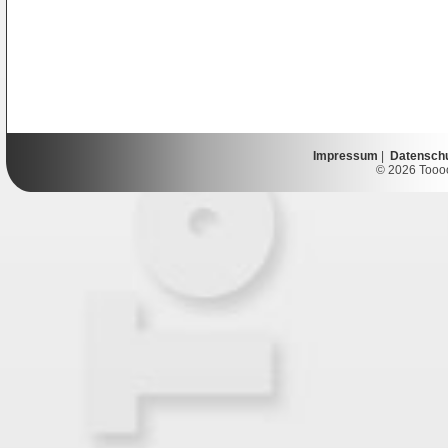
Impressum
|
Datensch
© 2026 Toooor