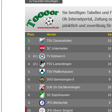
Platz
Verein
Sp
1.
TSV Zaisertshofen
10
2.
SC Unterrieden
10
3.
(4.)
TV Erkheim II
9
4.
(3.)
FSV Lamerdingen
10
5.
TSV Pfaffenhausen
9
6.
SVO Germaringen II
9
7.
DJK SV Ost Memmingen
10
8.
SC Eppishausen
10
9.
JFG Wertachtal
9
10.
JFG Obere Singold
10