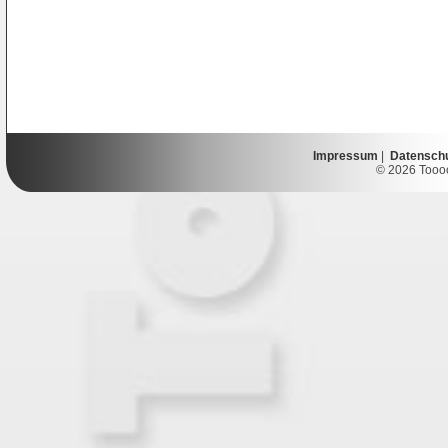
Impressum
|
Datensch
© 2026 Toooor