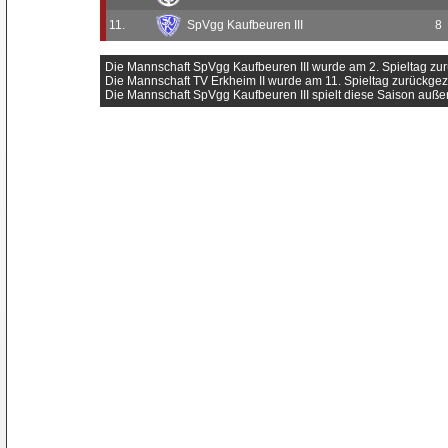
11.
SpVgg Kaufbeuren III
8
Die Mannschaft SpVgg Kaufbeuren III wurde am 2. Spieltag zu
Die Mannschaft TV Erkheim II wurde am 11. Spieltag zurückge
Die Mannschaft SpVgg Kaufbeuren III spielt diese Saison auße