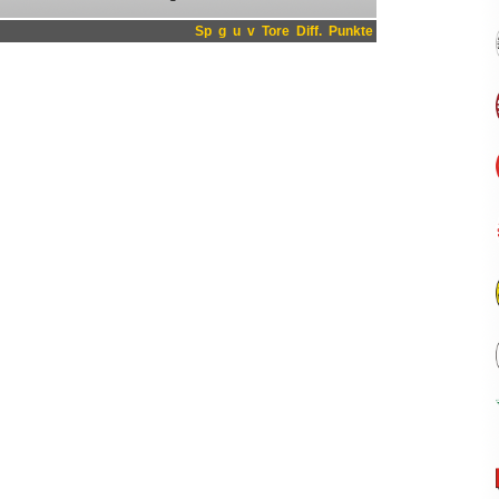
Sp
g
u
v
Tore
Diff.
Punkte