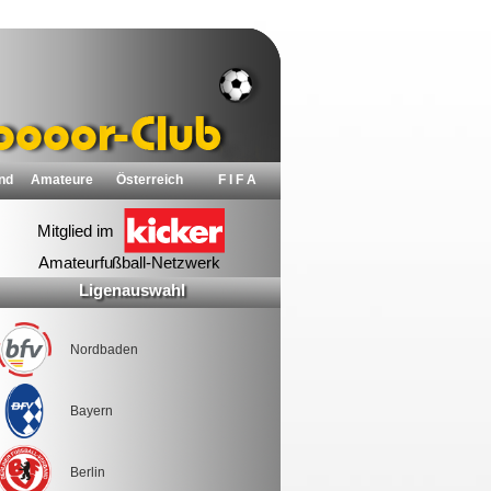
nd
Amateure
Österreich
F I F A
Ligenauswahl
Nordbaden
Bayern
Berlin