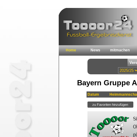
Home
News
mitmachen
Bayern Gruppe A
Datum
Heimmannscha