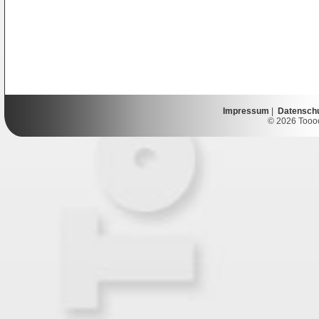
Impressum
|
Datensch
© 2026 Toooor