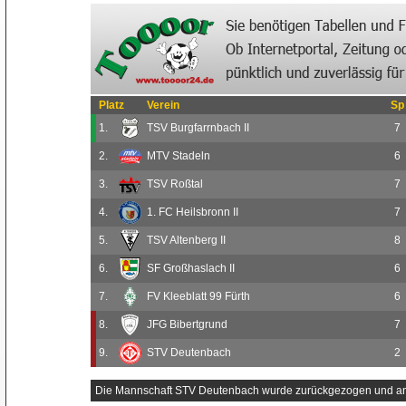
Platz
Verein
Sp
1.
TSV Burgfarrnbach II
7
2.
MTV Stadeln
6
3.
TSV Roßtal
7
4.
1. FC Heilsbronn II
7
5.
TSV Altenberg II
8
6.
SF Großhaslach II
6
7.
FV Kleeblatt 99 Fürth
6
8.
JFG Bibertgrund
7
9.
STV Deutenbach
2
Die Mannschaft STV Deutenbach wurde zurückgezogen und ans