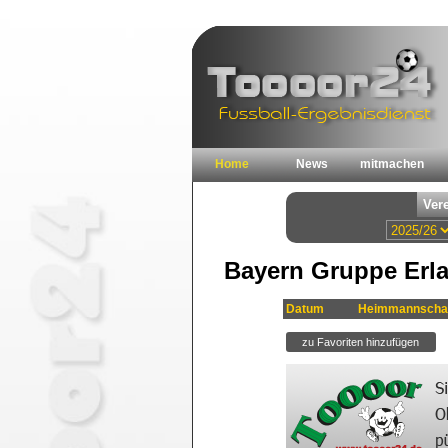
Home
News
mitmachen
Bayern Gruppe Erla
Datum
Heimmannscha