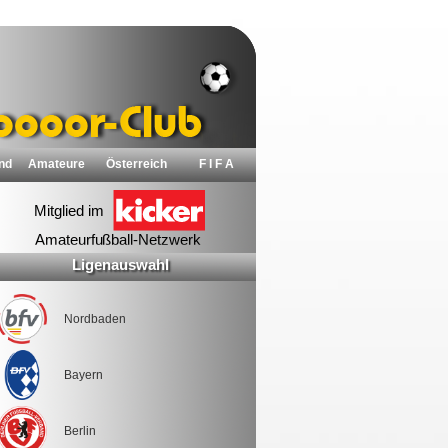
nd
Amateure
Österreich
F I F A
Ligenauswahl
Nordbaden
Bayern
Berlin