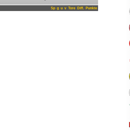
Sp
g
u
v
Tore
Diff.
Punkte