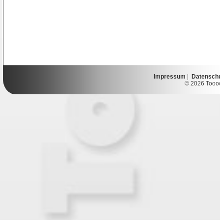
Impressum
|
Datensch
© 2026 Toooor