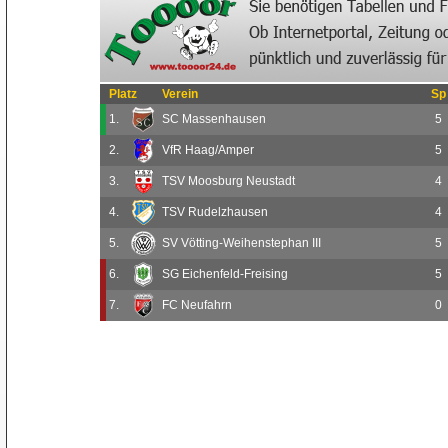
Platz
Verein
Sp
1.
SC Massenhausen
5
2.
VfR Haag/Amper
5
3.
TSV Moosburg Neustadt
4
4.
TSV Rudelzhausen
4
5.
SV Vötting-Weihenstephan III
5
6.
SG Eichenfeld-Freising
5
7.
FC Neufahrn
0