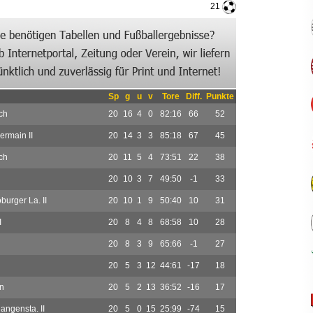
21
Sp
g
u
v
Tore
Diff.
Punkte
ch
20
16
4
0
82:16
66
52
rmain II
20
14
3
3
85:18
67
45
ch
20
11
5
4
73:51
22
38
20
10
3
7
49:50
-1
33
urger La. II
20
10
1
9
50:40
10
31
I
20
8
4
8
68:58
10
28
20
8
3
9
65:66
-1
27
20
5
3
12
44:61
-17
18
n
20
5
2
13
36:52
-16
17
angensta. II
20
5
0
15
25:99
-74
15