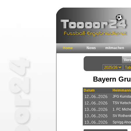
Home
News
mitmachen
Bayern Gru
Datum
Heimmanns
JFG Kunsta
TSV Ketsc
1. FC Mich
SV Rothenk
SpVgg Ahor