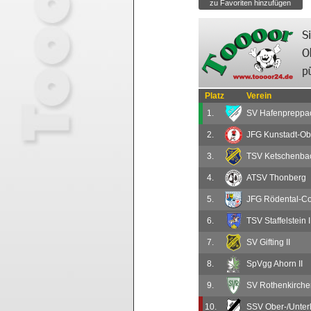
Platz
Verein
1.
SV Hafenpreppa
2.
JFG Kunstadt-Obe
3.
TSV Ketschenba
4.
ATSV Thonberg
5.
JFG Rödental-Cob
6.
TSV Staffelstein I
7.
SV Gifting II
8.
SpVgg Ahorn II
9.
SV Rothenkirche
10.
SSV Ober-/Unterl