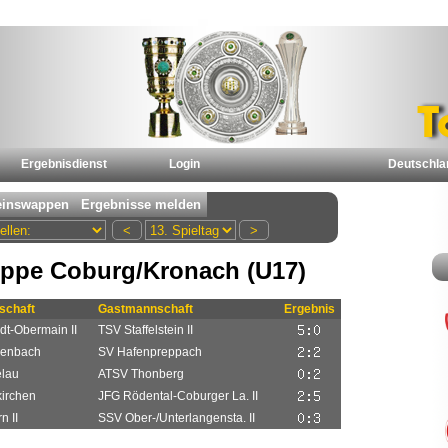
Ergebnisdienst
Login
Deutschla
ppe Coburg/Kronach (U17)
chaft
Gastmannschaft
Ergebnis
dt-Obermain II
TSV Staffelstein II
henbach
SV Hafenpreppach
elau
ATSV Thonberg
irchen
JFG Rödental-Coburger La. II
n II
SSV Ober-/Unterlangensta. II