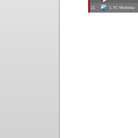
11.
1. FC Michelau