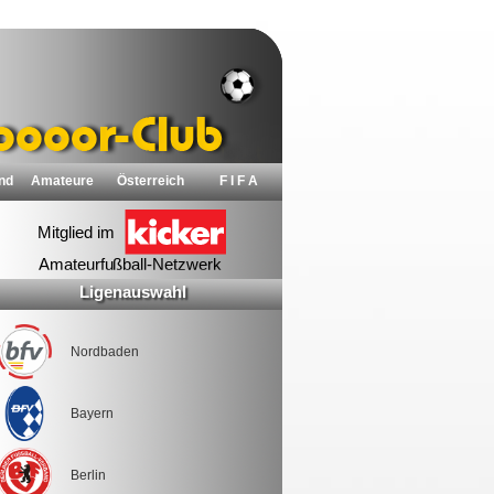
nd
Amateure
Österreich
F I F A
Ligenauswahl
Nordbaden
Bayern
Berlin