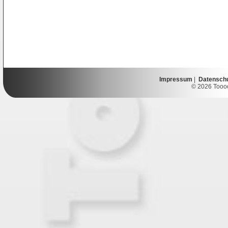
Impressum
|
Datensch
© 2026 Toooor