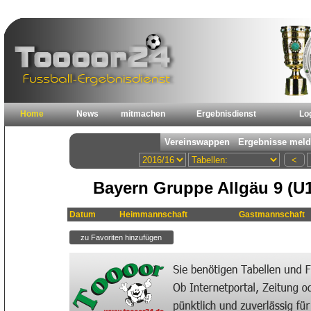
Home
News
mitmachen
Ergebnisdienst
Lo
Bayern Gruppe Allgäu 9 (U1
Datum
Heimmannschaft
Gastmannschaft