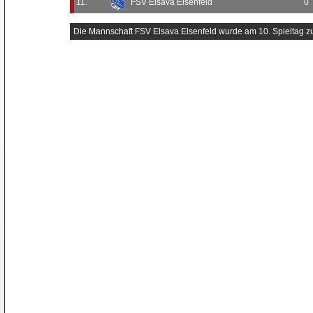
11.
FSV Elsava Elsenfeld
0
Die Mannschaft FSV Elsava Elsenfeld wurde am 10. Spieltag 