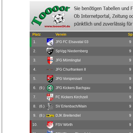
Platz
Verein
Sp
1.
JFG FC Elsavatal 03
9
2.
SpVgg Niedernberg
9
3.
JFG Mömlingtal
9
4.
JFG Churfranken II
9
5.
JFG Vorspessart
9
6.
(9.)
JFG Kickers Bachgau
9
7.
FC Kickers Kirchzell
9
8.
(6.)
SV Erlenbach/Main
9
9.
(8.)
DJK Breitendiel
9
10.
FSV Wörth
9