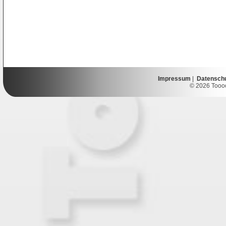
Impressum
|
Datensch
© 2026 Toooor