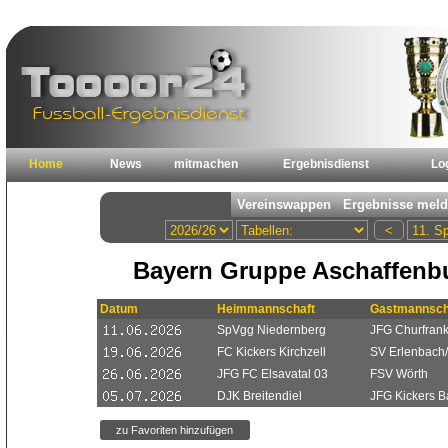
Home
News
mitmachen
Ergebnisdienst
Lo
Bayern Gruppe Aschaffenbu
Datum
Heimmannschaft
Gastmannsch
SpVgg Niedernberg
JFG Churfrank
FC Kickers Kirchzell
SV Erlenbach
JFG FC Elsavatal 03
FSV Wörth
DJK Breitendiel
JFG Kickers 