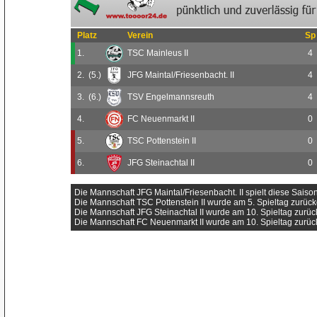
Platz
Verein
Sp
1.
TSC Mainleus II
4
2.
(5.)
JFG Maintal/Friesenbacht. II
4
3.
(6.)
TSV Engelmannsreuth
4
4.
FC Neuenmarkt II
0
5.
TSC Pottenstein II
0
6.
JFG Steinachtal II
0
Die Mannschaft JFG Maintal/Friesenbacht. II spielt diese Sais
Die Mannschaft TSC Pottenstein II wurde am 5. Spieltag zurüc
Die Mannschaft JFG Steinachtal II wurde am 10. Spieltag zurü
Die Mannschaft FC Neuenmarkt II wurde am 10. Spieltag zurü