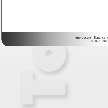
Impressum
|
Datensch
© 2026 Toooor